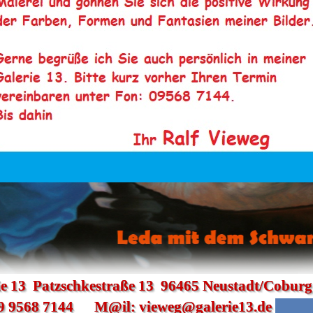
ie 13  Patzschkestraße 13  96465 Neustadt/Coburg
9 9568 7144      M@il: vieweg@galerie13.de