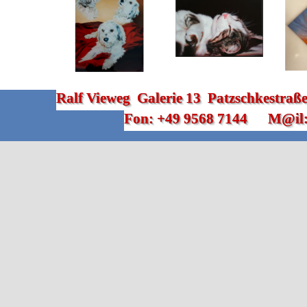
Ralf Vieweg  Galerie 13  Patzschkestra
Fon: +49 9568 7144      M@il