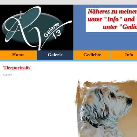
Näheres zu meinen
unter "Info" und V
unter "Gedi
Home
Galerie
Gedichte
Info
Tierportraits
Galerie