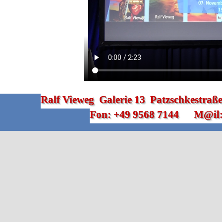
Ralf Vieweg  Galerie 13  Patzschkestra
Fon: +49 9568 7144      M@il