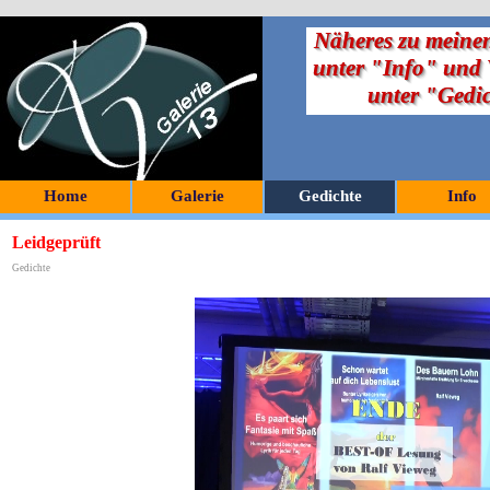
Näheres zu meinen
unter "Info" und V
unter "Gedi
Home
Galerie
Gedichte
Info
Leidgeprüft
Gedichte