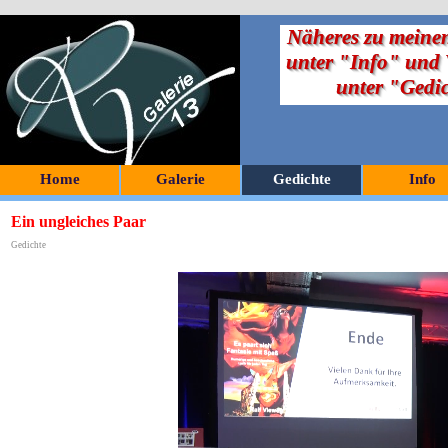
Näheres zu meinen
unter "Info" und V
unter "Gedi
Home
Galerie
Gedichte
Info
Ein ungleiches Paar
Gedichte