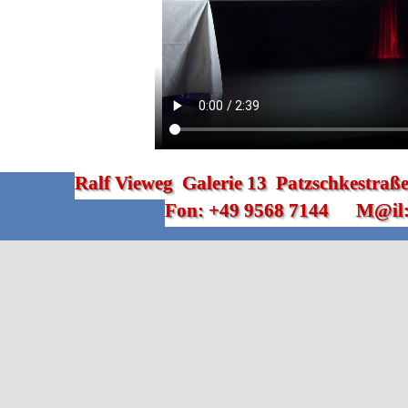
Ralf Vieweg  Galerie 13  Patzschkestra
Fon: +49 9568 7144      M@il