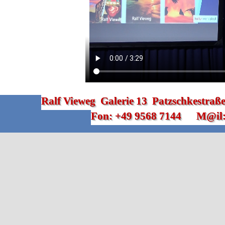
Ralf Vieweg  Galerie 13  Patzschkestra
Fon: +49 9568 7144      M@il