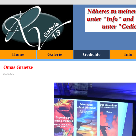
Näheres zu meinen
unter "Info" und V
unter "Gedi
Home
Galerie
Gedichte
Info
Omas Gruetze
Gedichte